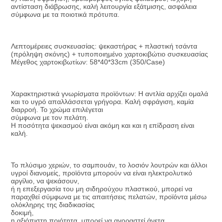
αντίσταση διάβρωσης, καλή λειτουργία εξάτμισης, ασφάλεια 
σύμφωνα με τα ποιοτικά πρότυπα.
Λεπτομέρειες συσκευασίας: ψεκαστήρας + πλαστική τσάντα 
(πρόληψη σκόνης) + τυποποιημένο χαρτοκιβώτιο συσκευασίας
Μέγεθος χαρτοκιβωτίων: 58*40*33cm (350/Case)
Χαρακτηριστικά γνωρίσματα προϊόντων: Η αντλία αρχίζει ομαλά 
και το υγρό απαλλάσσεται γρήγορα. Καλή σφράγιση, καμία 
διαρροή. Το χρώμα επιλέγεται
σύμφωνα με τον πελάτη.
Η ποσότητα ψεκασμού είναι ακόμη και και η επίδραση είναι 
καλή.
Το πλύσιμο χεριών, το σαμπουάν, το λοσιόν λουτρών και άλλοι 
υγροί διανομείς, προϊόντα μπορούν να είναι ηλεκτρολυτικό 
αργίλιο, να ψεκάσουν,
ή η επεξεργασία του μη σιδηρούχου πλαστικού, μπορεί να 
παραχθεί σύμφωνα με τις απαιτήσεις πελατών, προϊόντα μέσω 
ολόκληρης της διαδικασίας
δοκιμή,
η αξιόπιστη ποιότητα, μπορεί να αγοραστεί άνετα.