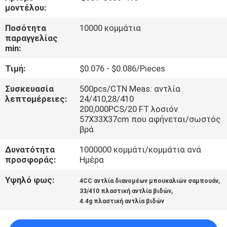
ΕΠΙΣΚΈΨΕΙΣ
μοντέλου:
ΣΤΟ
Ποσότητα
10000 κομμάτια
παραγγελίας
ΕΡΓΟΣΤΆΣΙΟ
min:
Τιμή:
$0.076 - $0.086/Pieces
ΈΛΕΓΧΟΣ
ΠΟΙΌΤΗΤΑΣ
Συσκευασία
500pcs/CTN Meas: αντλία
λεπτομέρειες:
24/410,28/410
200,000PCS/20 FT λοσιόν
57X33X37cm που αφήνεται/σωστός
ΕΠΙΚΟΙΝΩΝΉΣΤΕ
βρά
ΜΑΖΊ
Δυνατότητα
1000000 κομμάτι/κομμάτια ανά
ΜΑΣ
προσφοράς:
Ημέρα
Υψηλό φως:
,
4CC αντλία διανομέων μπουκαλιών σαμπουάν
ΕΙΔΉΣΕΙΣ
,
33/410 πλαστική αντλία βιδών
4.4g πλαστική αντλία βιδών
ΖΗΤΉΣΤΕ