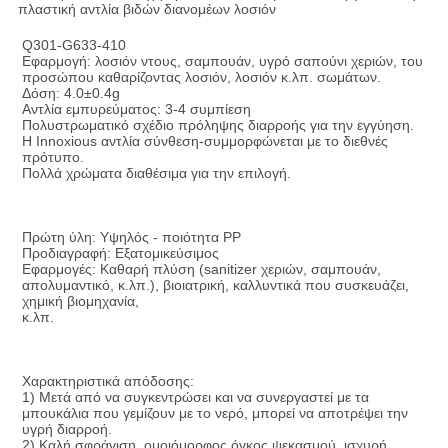
πλαστική αντλία βιδών διανομέων λοσιόν
Q301-G633-410
Εφαρμογή: λοσιόν ντους, σαμπουάν, υγρό σαπούνι χεριών, του 
προσώπου καθαρίζοντας λοσιόν, λοσιόν κ.λπ. σωμάτων.
Δόση: 4.0±0.4g
Αντλία εμπυρεύματος: 3-4 συμπίεση
Πολυστρωματικό σχέδιο πρόληψης διαρροής για την εγγύηση.
Η Innoxious αντλία σύνθεση-συμμορφώνεται με το διεθνές 
πρότυπο.
Πολλά χρώματα διαθέσιμα για την επιλογή.
Πρώτη ύλη: Υψηλός - ποιότητα PP
Προδιαγραφή: Εξατομικεύσιμος
Εφαρμογές: Καθαρή πλύση (sanitizer χεριών, σαμπουάν, 
απολυμαντικό, κ.λπ.), βιοιατρική, καλλυντικά που συσκευάζει, 
χημική βιομηχανία,
κ.λπ.
Χαρακτηριστικά απόδοσης:
1) Μετά από να συγκεντρώσει και να συνεργαστεί με τα 
μπουκάλια που γεμίζουν με το νερό, μπορεί να αποτρέψει την 
υγρή διαρροή.
2) Καλή σφράγιση, ομοιόμορφος όγκος ψεκασμού, ισχυρή 