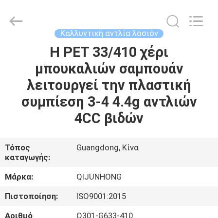
QIJUNHONG
PLASTIC
PRODUCTS
MANUFACTORY
CO.,LTD.
Καλλυντική αντλία λοσιόν
All
Rights
Η PET 33/410 χέρι
ΣΠΊΤΙ
Reserved.
μπουκαλιών σαμπουάν
ΠΡΟΪΌΝΤΑ
λειτουργεί την πλαστική
συμπίεση 3-4 4.4g αντλιών
ΕΜΦΆΝΙΣΗ
4CC βιδών
VR
Τόπος
Guangdong, Κίνα
καταγωγής:
ΣΧΕΤΙΚΆ
ΜΕ
Μάρκα:
QIJUNHONG
ΕΜΆΣ
Πιστοποίηση:
ISO9001:2015
Αριθμό
Q301-G633-410