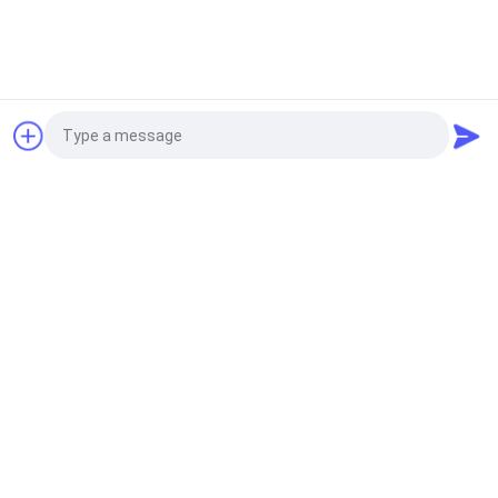
Αίτηση κράτησης
Photo
Video Call
Audio Call
24/410 καλλυντική αντλία λοσιόν
28/415 καλλυντική αντλία λοσιόν
4.0cc Sanitizer χεριών αντλία διανομέων