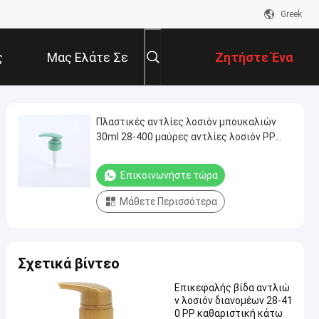
Greek
ς
Μας Ελάτε Σε
Ζητήστε Ένα
Επαφή Με
Απόσπασμα
Πλαστικές αντλίες λοσιόν μπουκαλιών
30ml 28-400 μαύρες αντλίες λοσιόν PP
πλαστικές ραβδωτές 28 πλαστικές
αντλίες λοσιόν
Επικοινωνήστε τώρα
Μάθετε Περισσότερα
Σχετικά βίντεο
Επικεφαλής βίδα αντλιώ
ν λοσιόν διανομέων 28-41
0 PP καθαριστική κάτω