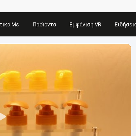
τικά Με
Προϊόντα
Εμφάνιση VR
Ειδήσει
Εμάς