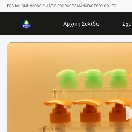
FOSHAN QIJUNHONG PLASTIC PRODUCTS MANUFACTORY CO.,LTD
Αρχική Σελίδα
Σχε