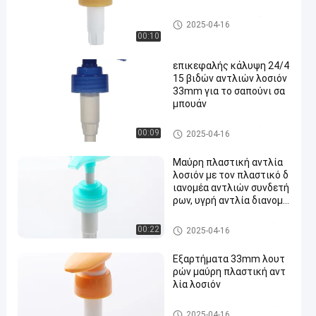
Κεφάλι αντλιών λοσιόν
2025-04-16
00:10
επικεφαλής κάλυψη 24/4
15 βιδών αντλιών λοσιόν
33mm για το σαπούνι σα
μπουάν
Κεφάλι αντλιών λοσιόν
00:09
2025-04-16
Μαύρη πλαστική αντλία
λοσιόν με τον πλαστικό δ
ιανομέα αντλιών συνδετή
ρων, υγρή αντλία διανομέ
ων σαπουνιών για την πρ
οσοχή σώματος
Πλαστικές αντλίες λοσιόν
00:22
2025-04-16
Εξαρτήματα 33mm λουτ
ρών μαύρη πλαστική αντ
λία λοσιόν
Πλαστικές αντλίες λοσιόν
2025-04-16